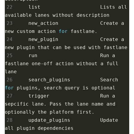
22
    list                    Lists all 
23
    new_action              Create a 
new custom action 
for
24
    new_plugin              Create a 
25
    run                     Run a 
fastlane one-off action without a full 
26
    search_plugins          Search 
for
27
    trigger                 Run a 
sepcific lane. Pass the lane name and 
28
    update_plugins          Update 