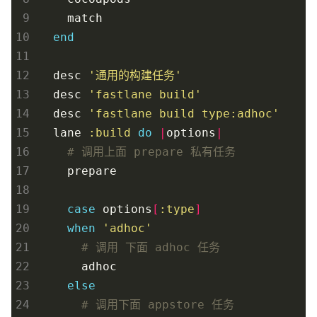
 9
match
10
end
11
12
desc
'通用的构建任务'
13
desc
'fastlane build'
14
desc
'fastlane build type:adhoc'
15
lane
:build
do
|
options
|
16
# 调用上面 prepare 私有任务
17
prepare
18
19
case
options
[
:type
]
20
when
'adhoc'
21
# 调用 下面 adhoc 任务
22
adhoc
23
else
24
# 调用下面 appstore 任务