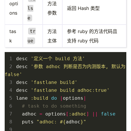
opti
方法
返回 Hash 类型
ls
ons
参数
e
tas
tr
方法
参考 ruby 的方法代码且
k
主体
支持 ruby 代码
ue
 1
desc
'定义一个 build 方法'
 2
desc
'参数 adhoc 判断是否为内测版本, 默认为 
false'
 3
desc
'fastlane build'
 4
desc
'fastlane build adhoc:true'
 5
lane
:build
do
|
options
|
 6
# task to do something
 7
adhoc
=
options
[
:adhoc
]
||
false
 8
puts
"adhoc: 
#{
adhoc
}
"
 9