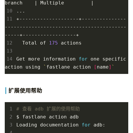
branch    
|
 Multiple         
|
10
11
+--------------------+---------------
-----------------------------------------
12
  Total of 
175
13
14
Get more information 
for
 one specific 
action using 
`
fastlane action 
[
name
]
`
扩展使用帮助
 1
# 查看 adb 扩展的使用帮助
 2
 3
Loading documentation 
for
 4