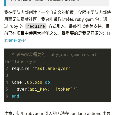
我在团队内部创建了一个自定义的扩展，仅限于团队内部使
用而无法贡献社区，我只能采取封装成 ruby gem 包，通
过 ruby 的
方式引入，最终可以完美支持，目
require
前已在项目中使用大半年之久。最重要的是我是开源的：
fa
stlane-qyer
1
# 首先安装需要的 rubygem: gem install 
fastlane-qyer
2
require
'fastlane-qyer'
3
4
lane
:upload
do
5
qyer
(
api_key
:
'[token]'
)
6
end
注意，使用 rubygem 引入的无法在 fastlane actions 中显