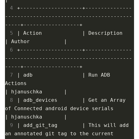
 4
+--------------------+---------------
-----------------------------------------
 5
|
 Action             
|
 Descr
|
 Author           
|
 6
+--------------------+---------------
-----------------------------------------
 7
|
 adb                
|
 Run ADB 
Actions                                  
|
 hjanuschka       
|
 8
|
 adb_devices        
|
 Get an Array 
of Connected android device seri
|
 hjanuschka       
|
 9
|
 add_git_tag        
|
 This will add 
an annotated git tag to the current 