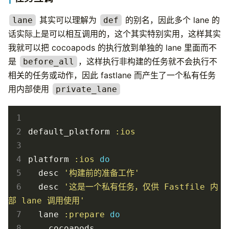
其实可以理解为
的别名，因此多个 lane 的
lane
def
话实际上是可以相互调用的，这个其实特别实用，这样其实
我就可以把 cocoapods 的执行放到单独的 lane 里面而不
是
，这样执行非构建的任务就不会执行不
before_all
相关的任务或动作，因此 fastlane 而产生了一个私有任务
用内部使用
private_lane
 1
 2
default_platform
:ios
 3
 4
platform
:ios
do
 5
desc
'构建前的准备工作'
 6
desc
'这是一个私有任务，仅供 Fastfile 内
部 lane 调用使用'
 7
lane
:prepare
do
 8
cocoapods