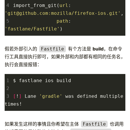
4
import_from_git
(
url
:
'
git@github.com
:mozilla/firefox-ios.git'
,
5
path
:
'fastlane/Fastfile'
)
假若外部引入的
有个方法是
build
，在命令
Fastfile
行工具直接执行即可，如果外部和内部都有相同的任务名，
执行会直接报错：
1
2
3
[
!
]
 Lane 
'gradle'
 was defined multiple 
如果发生这样的事情且你希望在主体
也调用
Fastfile