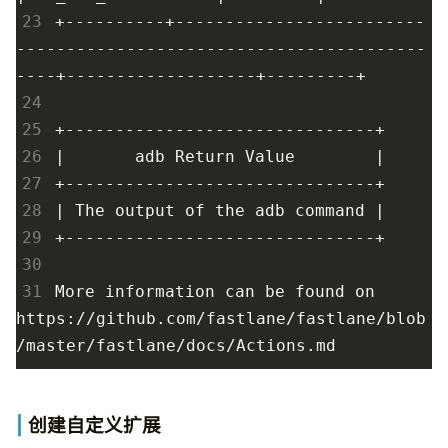
23
+----------+-------------------------
-----------------------------------------
24
25
26
|
       adb Return Value        
|
27
28
|
 The output of the adb 
command
|
29
30
31
More information can be found on 
https://github.com/fastlane/fastlane/blob
创建自定义扩展