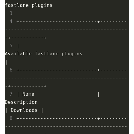
 3
 4
+--------------------------+---------
-----------------------------------------
 5
|
Available fastlane plugins     
|
 6
+--------------------------+---------
-----------------------------------------
 7
|
 Name                     
|
Description                              
|
 Downloads 
|
 8
+--------------------------+---------
-----------------------------------------