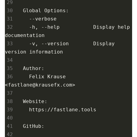
29
30
31
32
    -h, --help           Display 
help
33
    -v, --version        Display 
34
35
36
    Felix Krause 
<
fastlane@krausefx.com
37
38
39
40
41
42