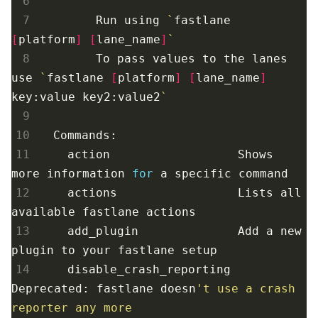
 6
 7
        Run using 
`
fastlane 
[
platform
]
[
lane_name
]
`
 8
        To pass values to the lanes 
use 
`
fastlane 
[
platform
]
[
lane_name
]
key:value key2:value2
`
 9
10
11
    action                  Shows 
more information 
for
 a specific 
command
12
    actions                 Lists all 
13
    add_plugin              Add a new 
14
    disable_crash_reporting 
Deprecated: fastlane doesn
't use a crash 