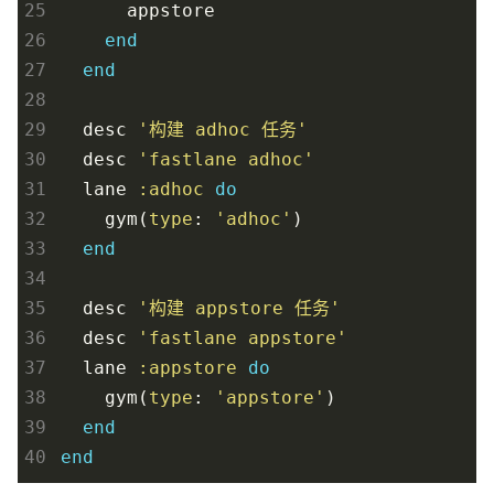
25
appstore
26
end
27
end
28
29
desc
'构建 adhoc 任务'
30
desc
'fastlane adhoc'
31
lane
:adhoc
do
32
gym
(
type
:
'adhoc'
)
33
end
34
35
desc
'构建 appstore 任务'
36
desc
'fastlane appstore'
37
lane
:appstore
do
38
gym
(
type
:
'appstore'
)
39
end
40
end