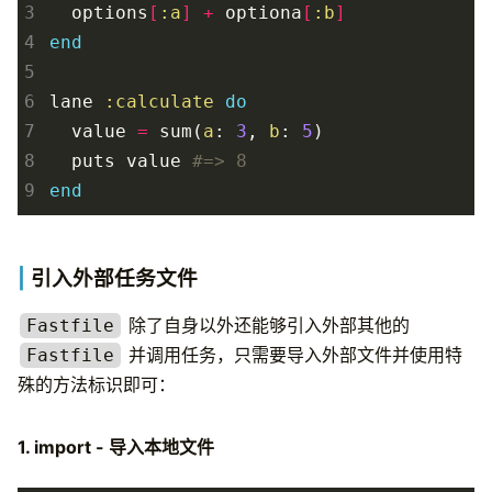
3
options
[
:a
]
+
optiona
[
:b
]
4
end
5
6
lane
:calculate
do
7
value
=
sum
(
a
:
3
,
b
:
5
)
8
puts
value
#=> 8
9
end
引入外部任务文件
除了自身以外还能够引入外部其他的
Fastfile
并调用任务，只需要导入外部文件并使用特
Fastfile
殊的方法标识即可：
1. import - 导入本地文件