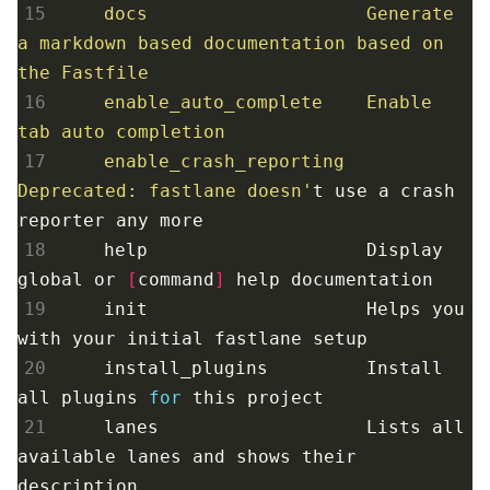
15
    docs                    Generate 
a markdown based documentation based on 
16
    enable_auto_complete    Enable 
17
    enable_crash_reporting  
Deprecated: fastlane doesn'
t use a crash 
18
help
                    Display 
global or 
[
command
]
help
19
    init                    Helps you 
20
    install_plugins         Install 
all plugins 
for
21
    lanes                   Lists all 
available lanes and shows their 