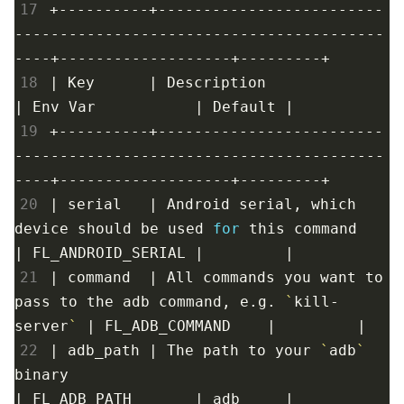
17
+----------+-------------------------
-----------------------------------------
18
|
 Key      
|
 Description      
|
 Env Var           
|
 Default 
|
19
+----------+-------------------------
-----------------------------------------
20
|
 serial   
|
 Android serial, which 
device should be used 
for
 this 
command
|
 FL_ANDROID_SERIAL 
|
|
21
|
command
|
 All commands you want to 
pass to the adb command, e.g. 
`
kill-
server
`
|
 FL_ADB_COMMAND    
|
|
22
|
 adb_path 
|
 The path to your 
`
adb
`
binary                                    
|
 FL_ADB_PATH       
|
 adb     
|