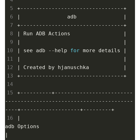
 5
 6
|
               adb               
|
 7
 8
|
 Run ADB Actions                 
|
 9
|
|
10
|
 see adb --help 
for
 more details 
|
11
|
|
12
|
 Created by hjanuschka           
|
13
14
15
+----------+-------------------------
-----------------------------------------
16
|
adb Options                            
|