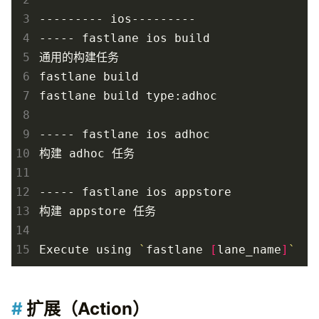
 3
 4
 5
 6
 7
 8
 9
10
11
12
13
14
15
Execute using 
`
fastlane 
[
lane_name
]
`
扩展（Action）