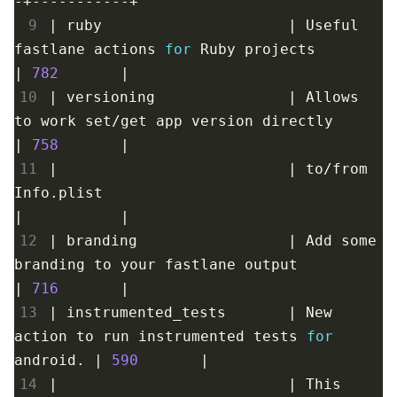
 9
|
 ruby                     
|
 Useful 
fastlane actions 
for
 Ruby projects         
|
782
|
10
|
 versioning               
|
 Allows 
to work set/get app version directly       
|
758
|
11
|
|
 to/from 
Info.plist                                
|
|
12
|
 branding                 
|
 Add some 
branding to your fastlane output         
|
716
|
13
|
 instrumented_tests       
|
 New 
action to run instrumented tests 
for
android. 
|
590
|
14
|
|
 This 