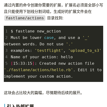
通过内置的命令创建你需要的扩展，扩展名必须是全部小写
且只能使用下划线分割词组，生成好的扩展文件会在
目录找到:
fastlane/actions
1
2
Must be lower 
case
, and use a 
'_'
between words. Do not use 
'.'
3
examples: 
'testflight'
, 
'upload_to_s3'
4
5
[
15:33:15
]
: Created new action file 
'./fastlane/actions/hello.rb'
. Edit it to 
这块会占比较大的篇幅，尽情期待后续的展开。
引入外部扩展